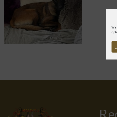
Wir
opt
C
Rec