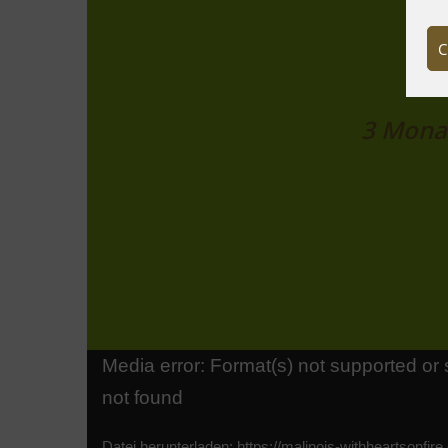
C
3 Mo
Video-
Media error: Format(s) not supported or 
not found
Player
Datei herunterladen: https://malinois-withheartsonfire