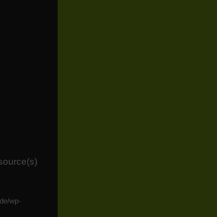
source(s)
.de/wp-