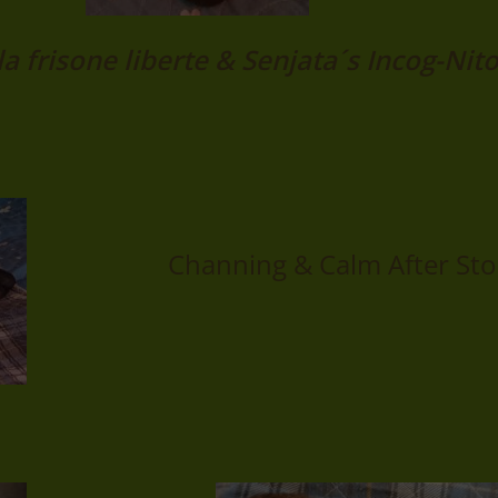
la frisone liberte & Senjata´s Incog-Nit
Channing & Calm After St