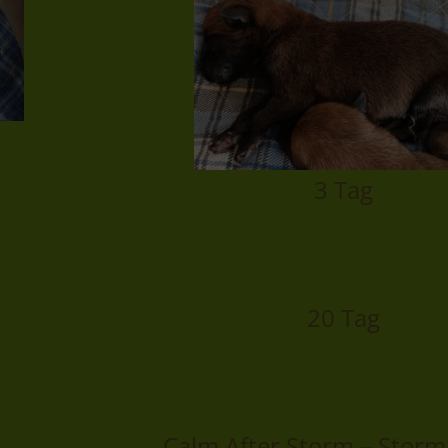
3 Tag
20 Tag
Calm After Storm – Storm