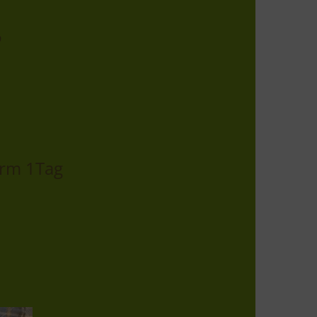
o
orm 1Tag