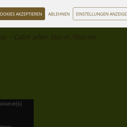
OOKIES AKZEPTIEREN
ABLEHNEN
EINSTELLUNGEN ANZEIG
nate - Calm after Storm /S
source(s)
.de/wp-