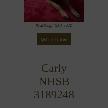
Wurftag:
15.01.2020
Mehr erfahren
Carly
NHSB
3189248