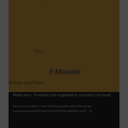
Elfay
Ebouè