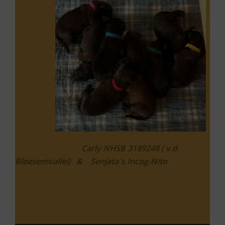
Carly NHSB 3189248 ( v.d.
Bloesemvallei) & Senjata´s Incog-Nito