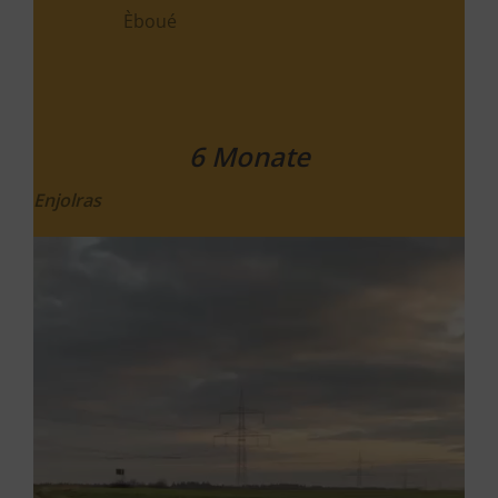
Elari
9 Monate
Kristin und Elari
Video-
Media error: Format(s) not supported or source(s) not found
Player
Datei herunterladen: https://malinois-withheartsonfire.de/wp-
content/uploads/2025/03/VID-20250330-WA0005.mp4?_=4