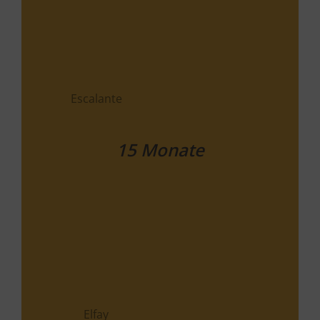
Enjolras
Espandrillo
Escalante