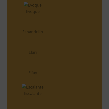
Elfay
Elbion