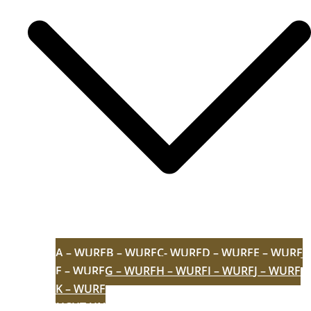
A – WURF
B – WURF
C- WURF
D – WURF
E – WURF
F – WURF
G – WURF
H – WURF
I – WURF
J – WURF
K – WURF
AUFZUCHT
UNVERGESSEN
ZERTIFIKATE