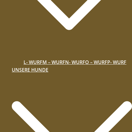
L- WURF
M – WURF
N- WURF
O – WURF
P- WURF
UNSERE HUNDE