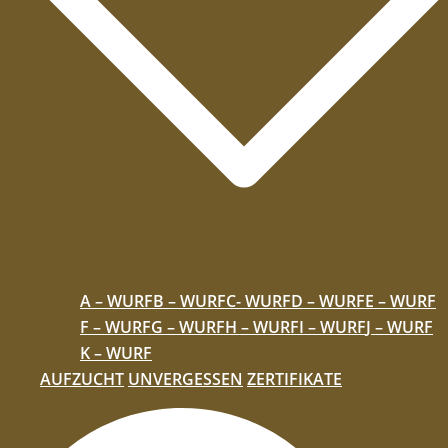
A – WURF
B – WURF
C- WURF
D – WURF
E – WURF
F – WURF
G – WURF
H – WURF
I – WURF
J – WURF
K – WURF
AUFZUCHT
UNVERGESSEN
ZERTIFIKATE
Suche