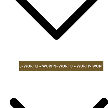
L- WURF
M – WURF
N- WURF
O – WURF
P- WURF
UNSERE HUNDE