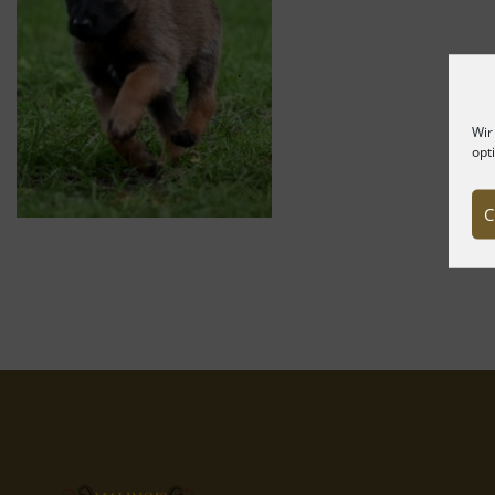
Wir
opt
C