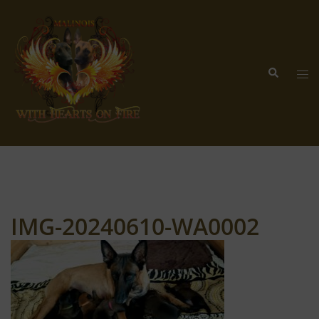
Zum
Inhalt
springen
Suche
Me
ums
IMG-20240610-WA0002