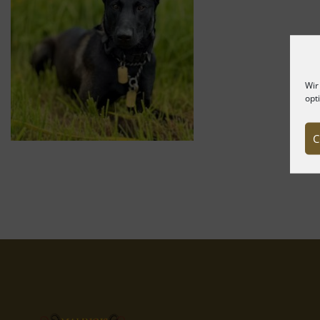
Wir
opt
C