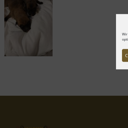
Wir
opt
C