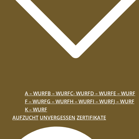
A – WURF
B – WURF
C- WURF
D – WURF
E – WURF
F – WURF
G – WURF
H – WURF
I – WURF
J – WURF
K – WURF
AUFZUCHT
UNVERGESSEN
ZERTIFIKATE
Suche