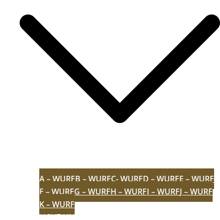
A – WURF
B – WURF
C- WURF
D – WURF
E – WURF
F – WURF
G – WURF
H – WURF
I – WURF
J – WURF
K – WURF
AUFZUCHT
UNVERGESSEN
ZERTIFIKATE