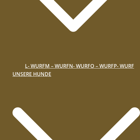
L- WURF
M – WURF
N- WURF
O – WURF
P- WURF
UNSERE HUNDE