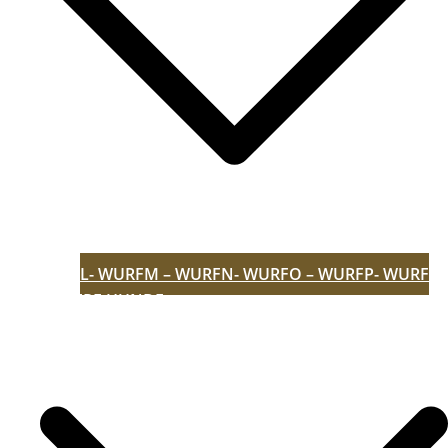
L- WURF
M – WURF
N- WURF
O – WURF
P- WURF
UNSERE HUNDE