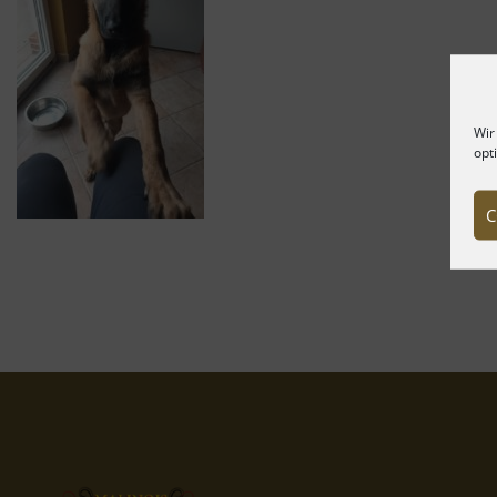
Wir
opt
C