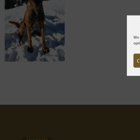
Wir
opt
C