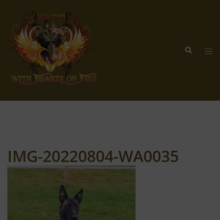
Zum
Inhalt
springen
Suche
Me
ums
IMG-20220804-WA0035