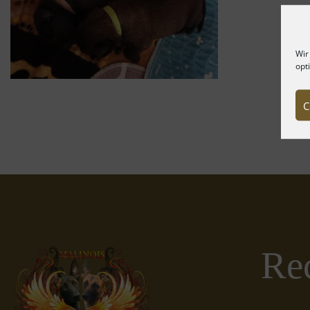
Wir
opt
C
Rec