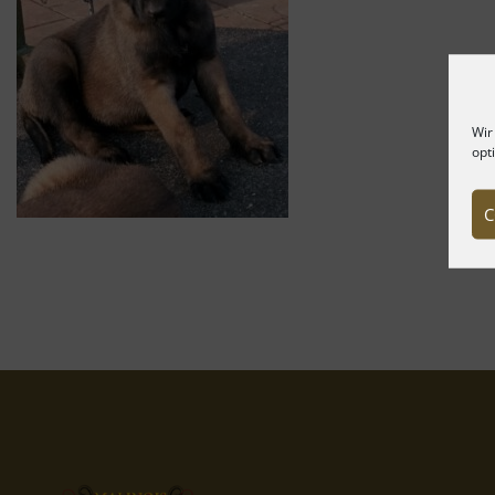
Wir
opt
C