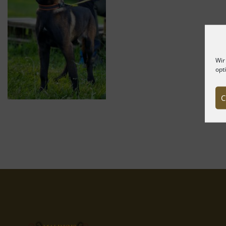
Wir
opt
C