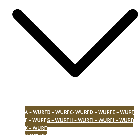
A – WURF
B – WURF
C- WURF
D – WURF
E – WURF
F – WURF
G – WURF
H – WURF
I – WURF
J – WURF
K – WURF
AUFZUCHT
UNVERGESSEN
ZERTIFIKATE