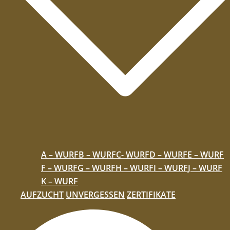
A – WURF
B – WURF
C- WURF
D – WURF
E – WURF
F – WURF
G – WURF
H – WURF
I – WURF
J – WURF
K – WURF
AUFZUCHT
UNVERGESSEN
ZERTIFIKATE
Suche