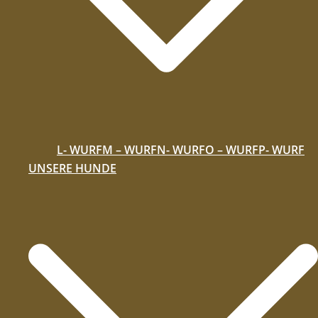
L- WURF
M – WURF
N- WURF
O – WURF
P- WURF
UNSERE HUNDE