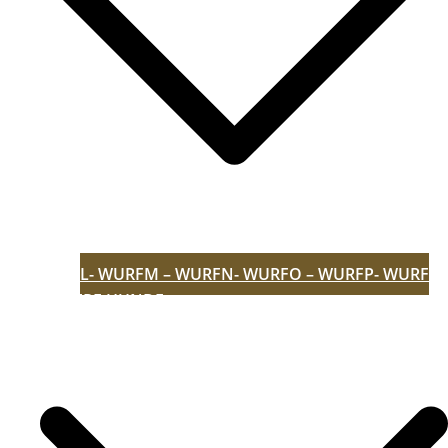
L- WURF
M – WURF
N- WURF
O – WURF
P- WURF
UNSERE HUNDE