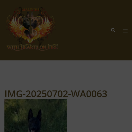
Zum
Inhalt
springen
Suche
Me
ums
IMG-20250702-WA0063