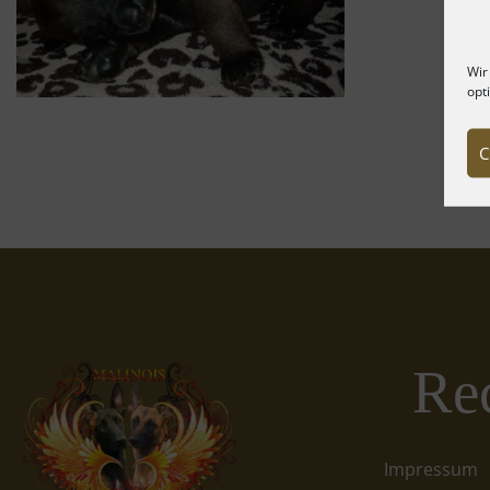
Wir
opt
C
Rec
Impressum