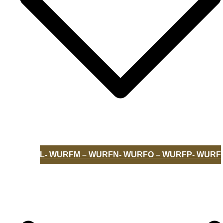
L- WURF
M – WURF
N- WURF
O – WURF
P- WURF
UNSERE HUNDE