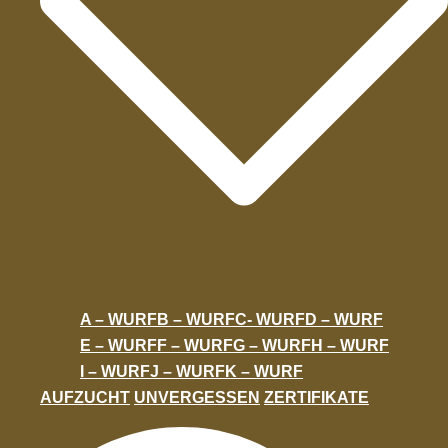
A – WURF
B – WURF
C- WURF
D – WURF
E – WURF
F – WURF
G – WURF
H – WURF
I – WURF
J – WURF
K – WURF
AUFZUCHT
UNVERGESSEN
ZERTIFIKATE
Suche