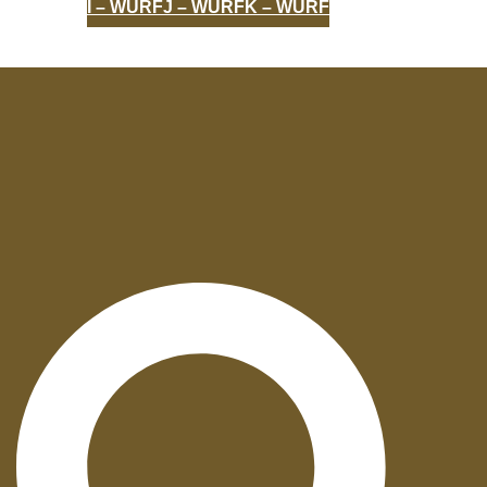
I – WURF
J – WURF
K – WURF
AUFZUCHT
UNVERGESSEN
ZERTIFIKATE
Suche