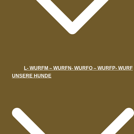
L- WURF
M – WURF
N- WURF
O – WURF
P- WURF
UNSERE HUNDE