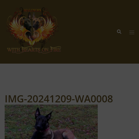
Zum
Inhalt
springen
Suche
Me
ums
IMG-20241209-WA0008