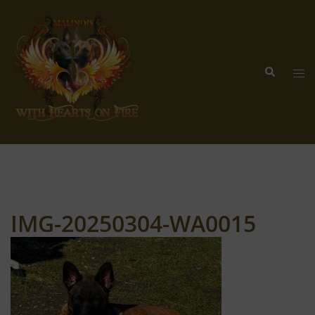
Zum
Inhalt
springen
Suche
Me
ums
IMG-20250304-WA0015