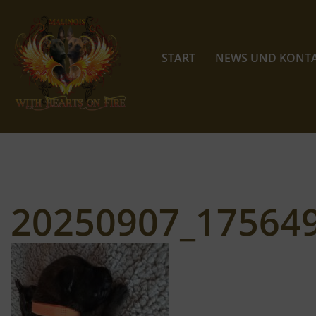
Zum
Inhalt
START
NEWS UND KONT
springen
20250907_17564