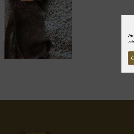
Wir
opt
C