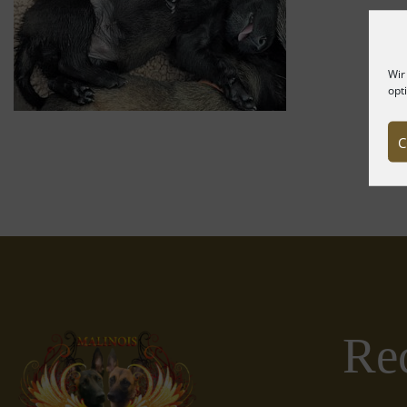
Wir
opt
C
Rec