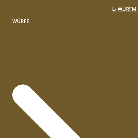
L- WURF
M 
WÜRFE