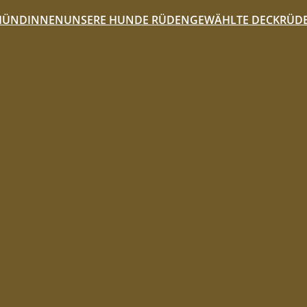
HÜNDINNEN
UNSERE HUNDE RÜDEN
GEWÄHLTE DECKRÜD