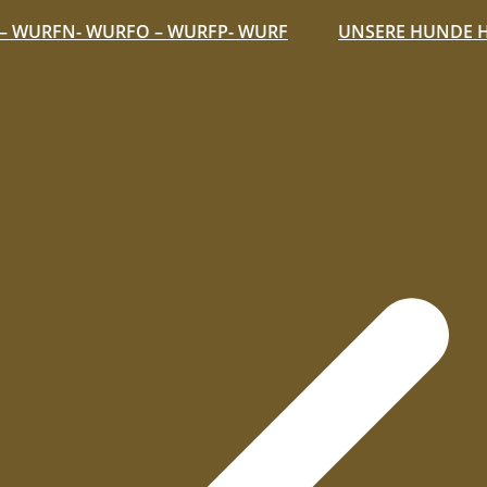
– WURF
N- WURF
O – WURF
P- WURF
UNSERE HUNDE 