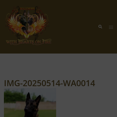
Zum
Inhalt
springen
Suche
Me
ums
IMG-20250514-WA0014