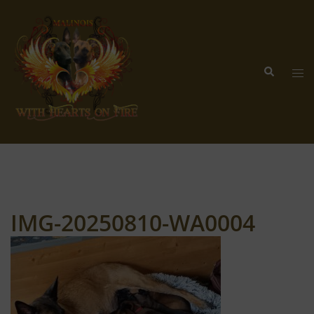
Zum
Inhalt
springen
Suche
Me
ums
IMG-20250810-WA0004