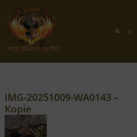
Zum
Inhalt
springen
Suche
Me
ums
IMG-20251009-WA0143 –
Kopie