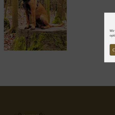
Wir
opt
C