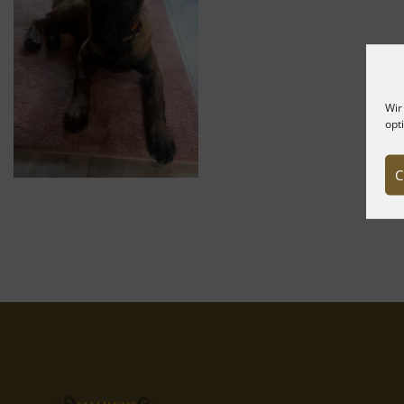
Wir
opt
C