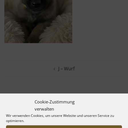
Beitrags-
J – Wurf
Navigation
Cookie-Zustimmung
verwalten
Wir verwenden Cookies, um unsere Website und unseren Service zu
optimieren.