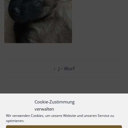
Beitrags-
J – Wurf
Navigation
Cookie-Zustimmung
verwalten
Wir verwenden Cookies, um unsere Website und unseren Service zu
optimieren.