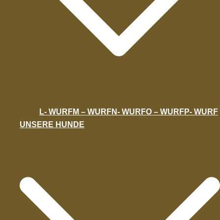
L- WURF
M – WURF
N- WURF
O – WURF
P- WURF
UNSERE HUNDE