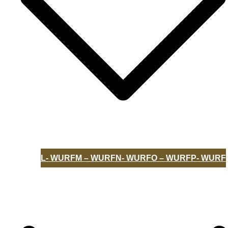
L- WURF
M – WURF
N- WURF
O – WURF
P- WURF
UNSERE HUNDE