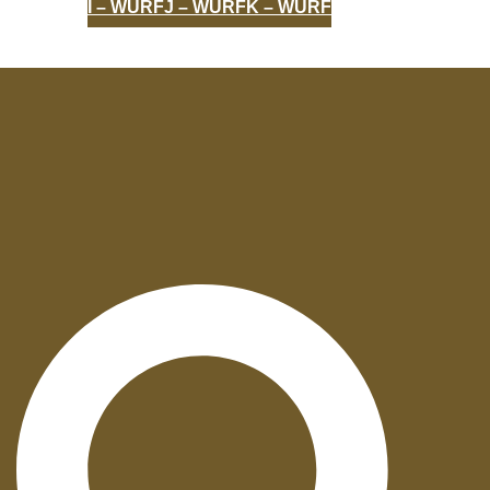
I – WURF
J – WURF
K – WURF
AUFZUCHT
UNVERGESSEN
ZERTIFIKATE
Suche