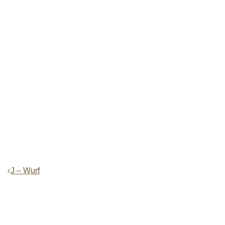
Beitrags-
J – Wurf
Navigation