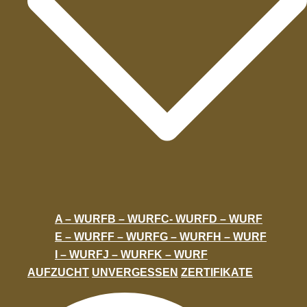
A – WURF
B – WURF
C- WURF
D – WURF
E – WURF
F – WURF
G – WURF
H – WURF
I – WURF
J – WURF
K – WURF
AUFZUCHT
UNVERGESSEN
ZERTIFIKATE
Suche