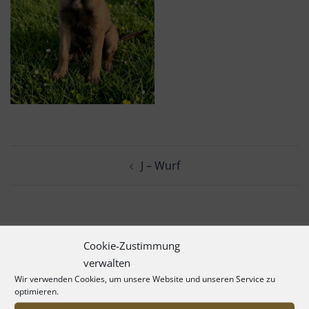
Beitrags-
J – Wurf
Navigation
Cookie-Zustimmung
verwalten
Wir verwenden Cookies, um unsere Website und unseren Service zu
optimieren.