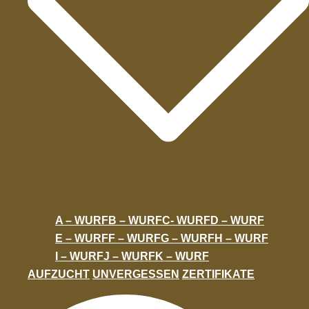
A – WURF
B – WURF
C- WURF
D – WURF
E – WURF
F – WURF
G – WURF
H – WURF
I – WURF
J – WURF
K – WURF
AUFZUCHT
UNVERGESSEN
ZERTIFIKATE
Suche