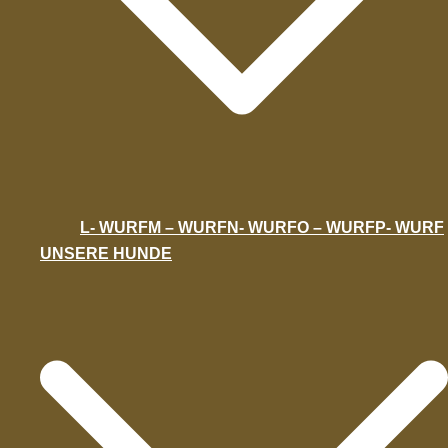
L- WURF
M – WURF
N- WURF
O – WURF
P- WURF
UNSERE HUNDE