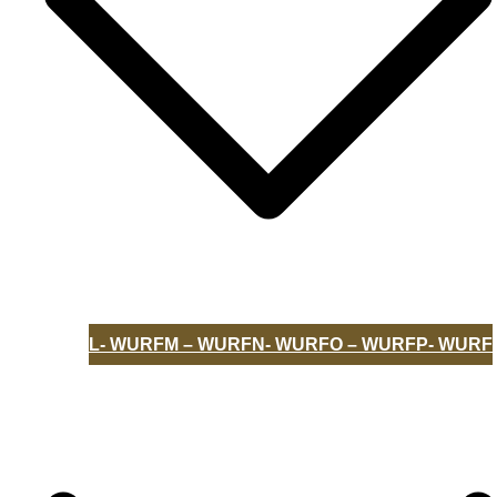
L- WURF
M – WURF
N- WURF
O – WURF
P- WURF
UNSERE HUNDE