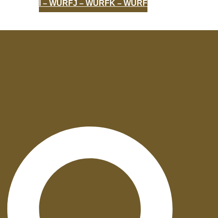
I – WURF
J – WURF
K – WURF
AUFZUCHT
UNVERGESSEN
ZERTIFIKATE
Suche