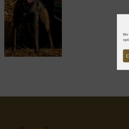
Wir
opt
C