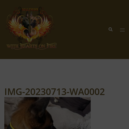
Zum
Inhalt
springen
Suche
Me
ums
IMG-20230713-WA0002