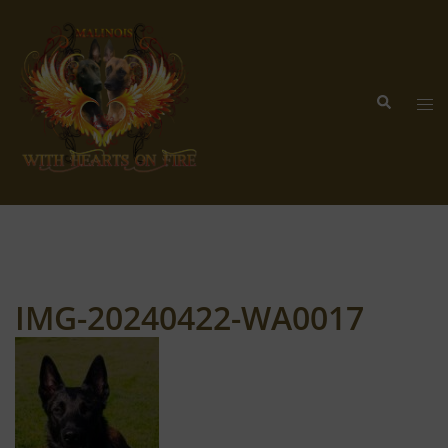
Zum
Inhalt
springen
Suche
Me
ums
IMG-20240422-WA0017