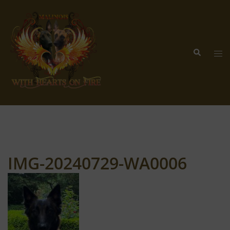
Zum
Inhalt
springen
Suche
Me
ums
IMG-20240729-WA0006