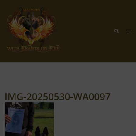
Zum
Inhalt
springen
Suche
Me
ums
IMG-20250530-WA0097